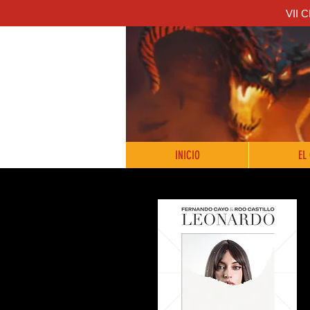
VII 
INICIO
EL